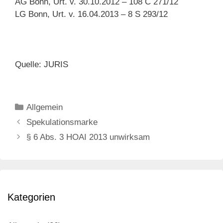
AG Bonn, Urt. v. 30.10.2012 – 108 C 271/12
LG Bonn, Urt. v. 16.04.2013 – 8 S 293/12
Quelle: JURIS
Categories
Allgemein
Post
Spekulationsmarke
navigation
§ 6 Abs. 3 HOAI 2013 unwirksam
Kategorien