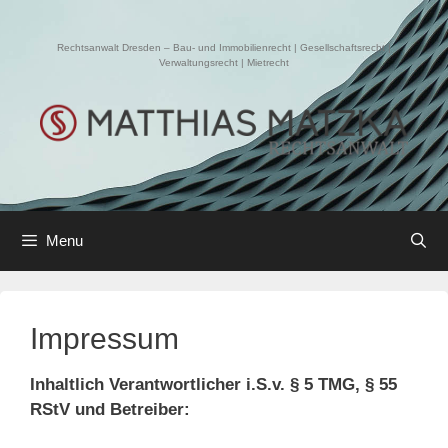
Skip
to
Rechtsanwalt Dresden – Bau- und Immobilienrecht | Gesellschaftsrecht |
content
Verwaltungsrecht | Mietrecht
Menu
Impressum
Inhaltlich Verantwortlicher i.S.v. § 5 TMG, § 55
RStV und Betreiber: