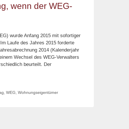
ung, wenn der WEG-
G) wurde Anfang 2015 mit sofortiger
 Im Laufe des Jahres 2015 forderte
 Jahresabrechnung 2014 (Kalenderjahr
ch einem Wechsel des WEG-Verwalters
schiedlich beurteilt. Der
r
tellt
 Jahresabrechnung,
ag
,
WEG
,
Wohnungseigentümer
nn
G-
walter
sscheidet?