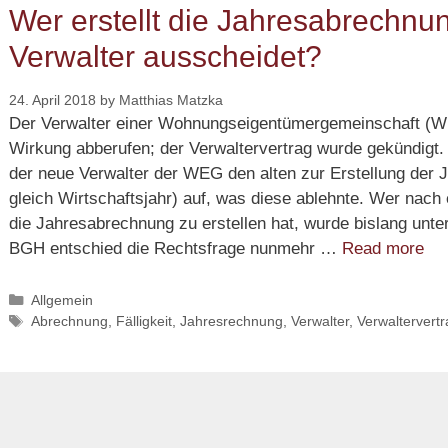
Wer erstellt die Jahresabrechn
Verwalter ausscheidet?
24. April 2018
by
Matthias Matzka
Der Verwalter einer Wohnungseigentümergemeinschaft (WE
Wirkung abberufen; der Verwaltervertrag wurde gekündigt.
der neue Verwalter der WEG den alten zur Erstellung der
gleich Wirtschaftsjahr) auf, was diese ablehnte. Wer na
die Jahresabrechnung zu erstellen hat, wurde bislang unter
We
BGH entschied die Rechtsfrage nunmehr …
Read more
ers
die
Categories
Allgemein
Tags
Abrechnung
,
Fälligkeit
,
Jahresrechnung
,
Verwalter
,
Verwaltervertr
we
der
WE
Ver
au