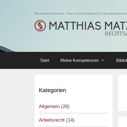
Skip
to
Rechtsanwalt Dresden – Bau- und Immobilienrecht | Gesellschaftsrecht 
content
Start
Meine Kompetenzen
Biblio
Kategorien
Allgemein
(26)
Arbeitsrecht
(14)