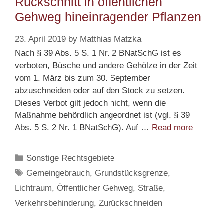
Rückschnitt in öffentlichen
Gehweg hineinragender Pflanzen
23. April 2019
by
Matthias Matzka
Nach § 39 Abs. 5 S. 1 Nr. 2 BNatSchG ist es
verboten, Büsche und andere Gehölze in der Zeit
vom 1. März bis zum 30. September
abzuschneiden oder auf den Stock zu setzen.
Dieses Verbot gilt jedoch nicht, wenn die
Maßnahme behördlich angeordnet ist (vgl. § 39
Rücksch
Abs. 5 S. 2 Nr. 1 BNatSchG). Auf …
Read more
in
öffentli
Categories
Sonstige Rechtsgebiete
Gehweg
Tags
Gemeingebrauch
,
Grundstücksgrenze
,
hineinr
Lichtraum
,
Öffentlicher Gehweg
,
Straße
,
Pflanze
Verkehrsbehinderung
,
Zurückschneiden