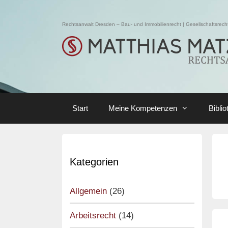
Skip
to
Rechtsanwalt Dresden – Bau- und Immobilienrecht | Gesellschaftsrecht 
content
Start
Meine Kompetenzen
Biblio
Kategorien
Allgemein
(26)
Arbeitsrecht
(14)