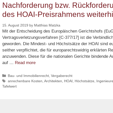
Nachforderung bzw. Rückforderu
des HOAI-Preisrahmens weiterh
15. August 2019
by
Matthias Matzka
Mit der Entscheidung des Europäischen Gerichtshofs (EuG
Vertragsverletzungsverfahren [C-377/17] ist die Verbindlic
geworden. Die Mindest- und Höchstsätze der HOAI sind eu
seither verpflichtet, die für europarechtswidrig erklärten
anzuwenden. Diese für die nationalen Gerichte bindende 
Nachforderung
auf …
Read more
bzw.
Rückforderung
Categories
Bau- und Immobilienrecht, Vergaberecht
Tags
anrechenbare Kosten
,
Architekten
,
HOAI
,
Höchstsätze
,
Ingenieur
auf
Tafelwert
Basis
des HOAI-
Preisrahmens
weiterhin
möglich?