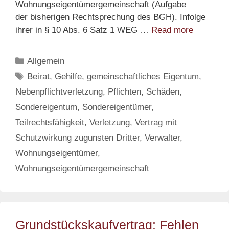
Wohnungseigentümergemeinschaft (Aufgabe
der bisherigen Rechtsprechung des BGH). Infolge
Rechtspr
ihrer in § 10 Abs. 6 Satz 1 WEG …
Read more
Schadens
einzelner
Categories
Allgemein
Wohnung
Tags
Beirat
,
Gehilfe
,
gemeinschaftliches Eigentum
,
gegen
Nebenpflichtverletzung
,
Pflichten
,
Schäden
,
die
Wohnungs
Sondereigentum
,
Sondereigentümer
,
wegen
Teilrechtsfähigkeit
,
Verletzung
,
Vertrag mit
Pflichtve
Schutzwirkung zugunsten Dritter
,
Verwalter
,
des
Wohnungseigentümer
,
Verwalte
Wohnungseigentümergemeinschaft
Grundstückskaufvertrag: Fehlen