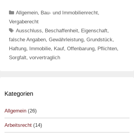
Fehlen
einer
Categories
Allgemein
,
Bau- und Immobilienrecht,
nach
Vergaberecht
öffentlichen
Tags
Ausschluss
,
Beschaffenheit
,
Eigenschaft
,
Äußerungen
zu
falsche Angaben
,
Gewährleistung
,
Grundstück
,
erwartenden
Haftung
,
Immobilie
,
Kauf
,
Offenbarung
,
Pflichten
,
Eigenschaft;
Sorgfalt
,
vorvertraglich
Haftungsausschlu
Kategorien
Allgemein
(26)
Arbeitsrecht
(14)