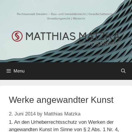
Skip
to
Rechtsanwalt Dresden – Bau- und Immobilienrecht | Gesellschaftsrecht |
content
Verwaltungsrecht | Mietrecht
Menu
Werke angewandter Kunst
2. Juni 2014
by
Matthias Matzka
1. An den Urheberrechtsschutz von Werken der
angewandten Kunst im Sinne von § 2 Abs. 1 Nr. 4,