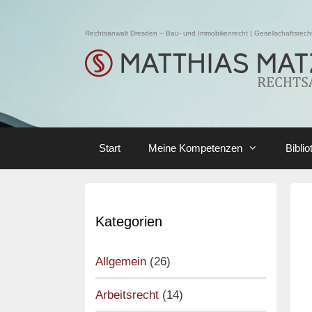
Skip
to
Rechtsanwalt Dresden – Bau- und Immobilienrecht | Gesellschaftsrecht 
content
Start
Meine Kompetenzen
Biblio
Kategorien
Allgemein
(26)
Arbeitsrecht
(14)