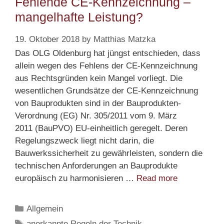
Fehlende CE-Kennzeichnung –
mangelhafte Leistung?
19. Oktober 2018
by
Matthias Matzka
Das OLG Oldenburg hat jüngst entschieden, dass
allein wegen des Fehlens der CE-Kennzeichnung
aus Rechtsgründen kein Mangel vorliegt. Die
wesentlichen Grundsätze der CE-Kennzeichnung
von Bauprodukten sind in der Bauprodukten-
Verordnung (EG) Nr. 305/2011 vom 9. März
2011 (BauPVO) EU-einheitlich geregelt. Deren
Regelungszweck liegt nicht darin, die
Bauwerkssicherheit zu gewährleisten, sondern die
technischen Anforderungen an Bauprodukte
Fehlende CE
europäisch zu harmonisieren …
Read more
Kennzeichn
–
Categories
Allgemein
mangelhafte
Tags
anerkannte Regeln der Technik
,