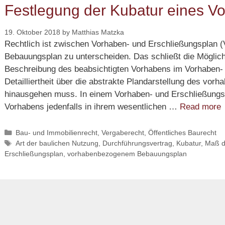
Festlegung der Kubatur eines V
19. Oktober 2018
by
Matthias Matzka
Rechtlich ist zwischen Vorhaben- und Erschließungsplan
Bebauungsplan zu unterscheiden. Das schließt die Möglichke
Beschreibung des beabsichtigten Vorhabens im Vorhaben- 
Detailliertheit über die abstrakte Plandarstellung des v
hinausgehen muss. In einem Vorhaben- und Erschließungs
F
Vorhabens jedenfalls in ihrem wesentlichen …
Read more
d
K
Categories
Bau- und Immobilienrecht, Vergaberecht
,
Öffentliches Baurecht
Tags
Art der baulichen Nutzung
,
Durchführungsvertrag
,
Kubatur
,
Maß d
e
Erschließungsplan
,
vorhabenbezogenem Bebauungsplan
V
i