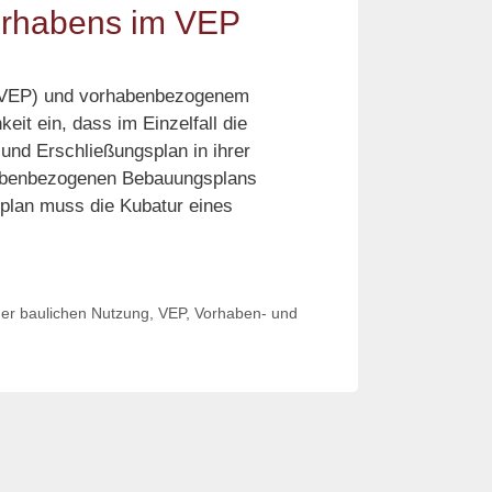
orhabens im VEP
 (VEP) und vorhabenbezogenem
it ein, dass im Einzelfall die
und Erschließungsplan in ihrer
orhabenbezogenen Bebauungsplans
plan muss die Kubatur eines
estlegung
er
ubatur
er baulichen Nutzung
,
VEP
,
Vorhaben- und
ines
orhabens
m
VEP