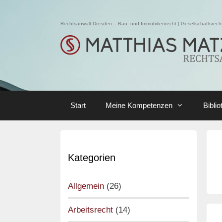
Skip
to
Rechtsanwalt Dresden – Bau- und Immobilienrecht | Gesellschaftsrecht 
content
Start
Meine Kompetenzen
Biblio
Kategorien
Allgemein
(26)
Arbeitsrecht
(14)