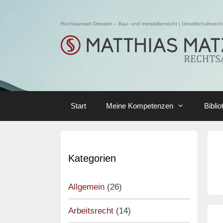
Skip
to
Rechtsanwalt Dresden – Bau- und Immobilienrecht | Gesellschaftsrecht 
content
Start
Meine Kompetenzen
Biblio
Kategorien
Allgemein
(26)
Arbeitsrecht
(14)