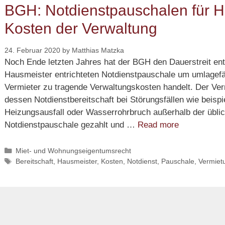
BGH: Notdienstpauschalen für H
Kosten der Verwaltung
24. Februar 2020
by
Matthias Matzka
Noch Ende letzten Jahres hat der BGH den Dauerstreit ent
Hausmeister entrichteten Notdienstpauschale um umlagef
Vermieter zu tragende Verwaltungskosten handelt. Der Ver
dessen Notdienstbereitschaft bei Störungsfällen wie beispi
Heizungsausfall oder Wasserrohrbruch außerhalb der übli
BGH:
Notdienstpauschale gezahlt und …
Read more
Notdienstpa
für
Categories
Miet- und Wohnungseigentumsrecht
Tags
Bereitschaft
,
Hausmeister
,
Kosten
,
Notdienst
,
Pauschale
,
Vermiet
Hausmeiste
sind
Kosten
der
Verwaltung