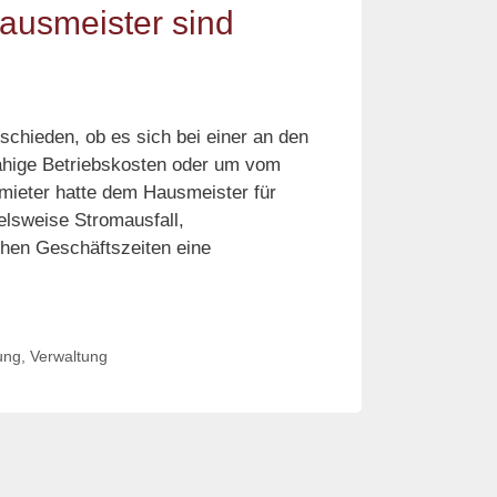
ausmeister sind
schieden, ob es sich bei einer an den
ähige Betriebskosten oder um vom
mieter hatte dem Hausmeister für
elsweise Stromausfall,
chen Geschäftszeiten eine
uschalen
ung
,
Verwaltung
r