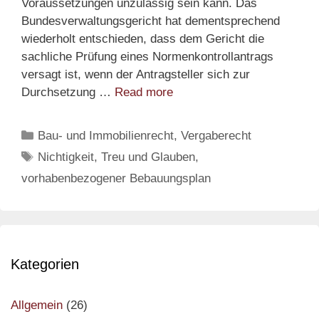
Voraussetzungen unzulässig sein kann. Das
Bundesverwaltungsgericht hat dementsprechend
wiederholt entschieden, dass dem Gericht die
sachliche Prüfung eines Normenkontrollantrags
versagt ist, wenn der Antragsteller sich zur
Treuwidriges
Durchsetzung …
Read more
Berufen
auf
Categories
Bau- und Immobilienrecht, Vergaberecht
Nichtigkeit
Tags
Nichtigkeit
,
Treu und Glauben
,
eines
vorhabenbezogener Bebauungsplan
vorhabenbezogenen
B-
Plans
Kategorien
Allgemein
(26)