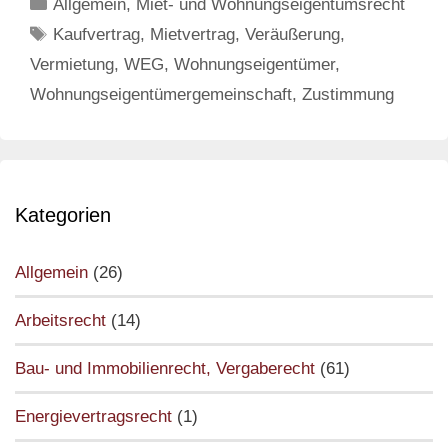
Categories
Allgemein
,
Miet- und Wohnungseigentumsrecht
Grund
Tags
Kaufvertrag
,
Mietvertrag
,
Veräußerung
,
zur
Vermietung
,
WEG
,
Wohnungseigentümer
,
Verweigerung
der
Wohnungseigentümergemeinschaft
,
Zustimmung
Zustimmung
der
Wohnungseigentümer?
Kategorien
Allgemein
(26)
Arbeitsrecht
(14)
Bau- und Immobilienrecht, Vergaberecht
(61)
Energievertragsrecht
(1)